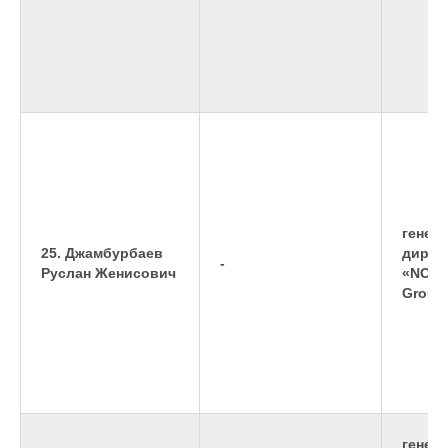
генер
25. Джамбурбаев
дирек
-
Руслан Женисович
«NORD
Group
генер