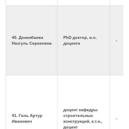
40. Доненбаева
PhD доктор, и.о.
-
Назгуль Сериковна
доцента
доцент кафедры
41. Гиль Артур
строительных
-
Иванович
конструкций, к.т.н.,
доцент