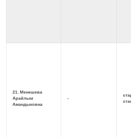
21. Менешева
старш
Арайлым
-
станд
Амандыковна