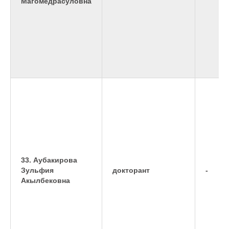
Магомедрасуловна
33. Аубакирова
Зульфия
докторант
-
Акылбековна