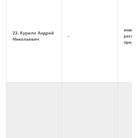
инжен
23. Курило Андрей
-
регио
Николаевич
предс