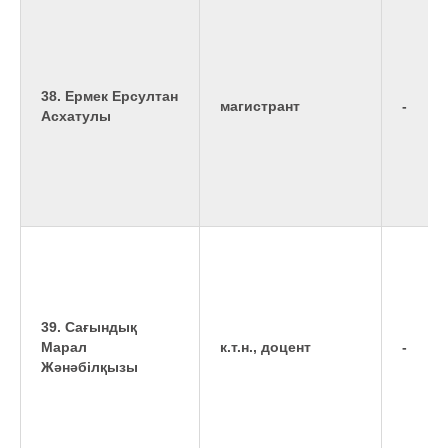
38. Ермек Ерсултан
магистрант
-
Асхатулы
39. Сағындық
Марал
к.т.н., доцент
-
Жәнәбілқызы