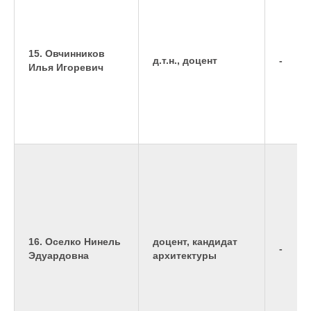
15. Овчинников
д.т.н., доцент
-
Илья Игоревич
16. Оселко Нинель
доцент, кандидат
-
Эдуардовна
архитектуры