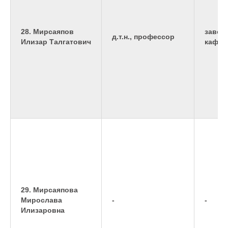
28. Мирсаяпов
завед
д.т.н., профессор
Илизар Талгатович
кафед
29. Мирсаяпова
Мирослава
-
-
Илизаровна