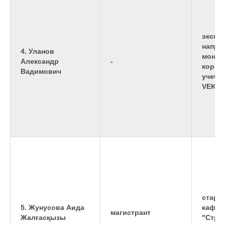
экспе
напра
4. Уланов
монта
Александр
-
корпо
Вадимович
учебн
VEKA P
старш
5. Жунусова Аида
кафе
магистрант
Жалғасқызы
"Стро