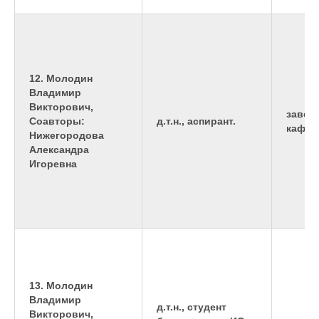
12. Молодин
Владимир
Викторович,
завед
Соавторы:
д.т.н., аспирант.
кафед
Нижегородова
Александра
Игоревна
13. Молодин
Владимир
д.т.н., студент
Викторович,