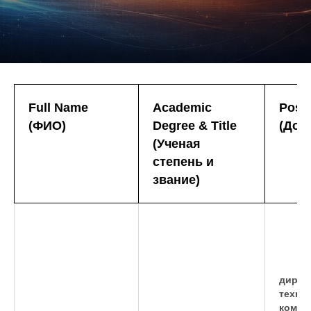
Full Name
Academic
Posit
(ФИО)
Degree & Title
(Дол
(Ученая
степень и
звание)
дирек
техно
компл