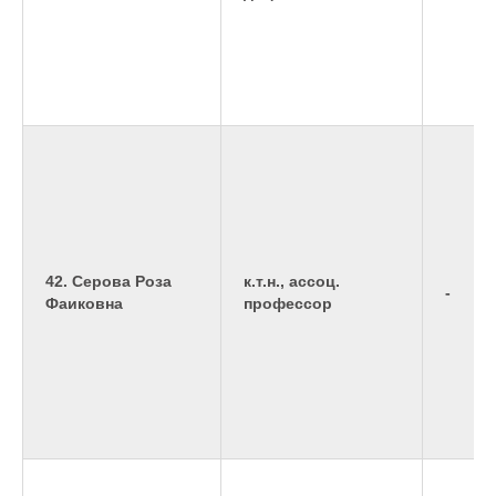
42. Серова Роза
к.т.н., ассоц.
-
Фаиковна
профессор