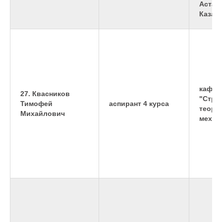
Астан
Казах
кафед
27. Квасников
"Стро
Тимофей
аспирант 4 курса
теоре
Михайлович
механ