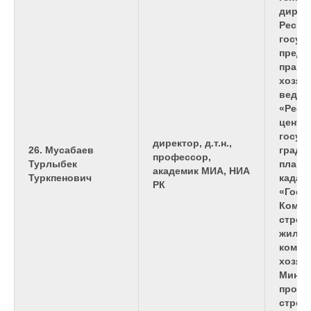
дирек
Респу
госуд
предп
праве
хозяй
веден
«Респ
центр
госуд
директор, д.т.н.,
26. Мусабаев
градо
профессор,
Турлыбек
плани
академик МИА, НИА
Туркпенович
кадас
РК
«Госг
Комит
строи
жилищ
комму
хозяй
Минис
промы
строит