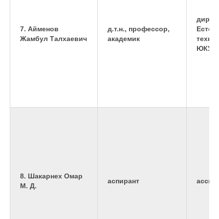
дирек
7. Айменов
д.т.н., профессор,
Естес
Жамбул Талхаевич
академик
техни
ЮКУ и
8. Шакарнех Омар
аспирант
ассис
М. Д.