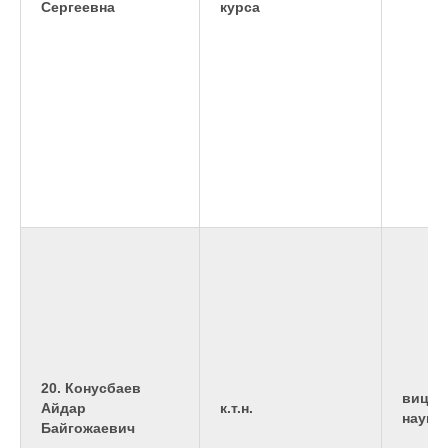
Сергеевна
курса
20. Конусбаев
вице-
Айдар
к.т.н.
науке
Байгожаевич