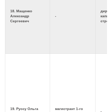
18. Мащенко
дирек
Александр
-
капит
Сергеевич
строи
19. Руссу Ольга
магистрант 1-го
-