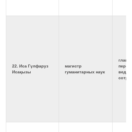
главн
22. Иса Гүлфаруз
магистр
перев
Исақызы
гуманитарных наук
ведущ
сотру