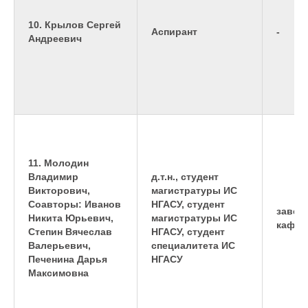
10. Крылов Сергей
Аспирант
-
Андреевич
11. Молодин
Владимир
д.т.н., студент
Викторович,
магистратуры ИС
Соавторы: Иванов
НГАСУ, студент
завед
Никита Юрьевич,
магистратуры ИС
кафед
Степин Вячеслав
НГАСУ, студент
Валерьевич,
специалитета ИС
Печенина Дарья
НГАСУ
Максимовна