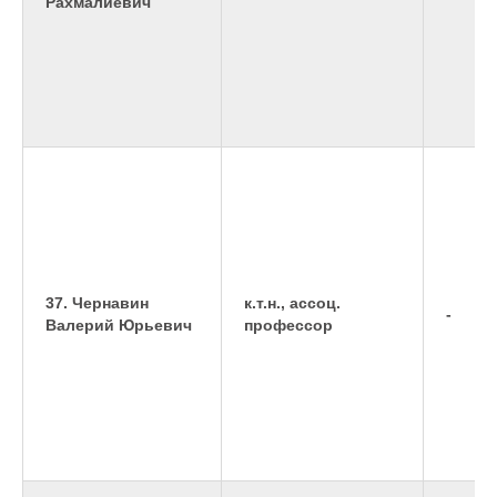
Рахмалиевич
37. Чернавин
к.т.н., ассоц.
-
Валерий Юрьевич
профессор