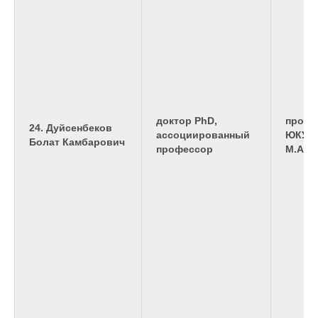
доктор PhD,
профе
24. Дуйсенбеков
ассоциированный
ЮКУ и
Болат Камбарович
профессор
М.Ауэ