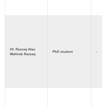
34. Razzaq Alaa
PhD student
-
Wahhab Razzaq