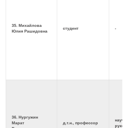
35. Михайлова
студент
-
Юлия Рашидовна
36. Нургужин
научн
Марат
д.т.н., профессор
руков