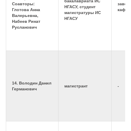
бакалавриата ИС
Соавторы:
завед
НГАСУ, студент
Глотова Анна
кафед
магистратуры ИС
Валерьевна,
НГАСУ
Набеев Ринат
Русланович
14. Володин Данил
магистрант
-
Германович